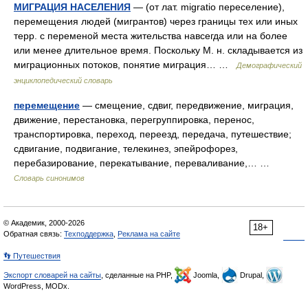
МИГРАЦИЯ НАСЕЛЕНИЯ
— (от лат. migratio переселение),
перемещения людей (мигрантов) через границы тех или иных
терр. с переменой места жительства навсегда или на более
или менее длительное время. Поскольку М. н. складывается из
миграционных потоков, понятие миграция… …
Демографический
энциклопедический словарь
перемещение
— смещение, сдвиг, передвижение, миграция,
движение, перестановка, перегруппировка, перенос,
транспортировка, переход, переезд, передача, путешествие;
сдвигание, подвигание, телекинез, эпейрофорез,
перебазирование, перекатывание, переваливание,… …
Словарь синонимов
© Академик, 2000-2026
18+
Обратная связь:
Техподдержка
,
Реклама на сайте
👣 Путешествия
Экспорт словарей на сайты
, сделанные на PHP,
Joomla,
Drupal,
WordPress, MODx.